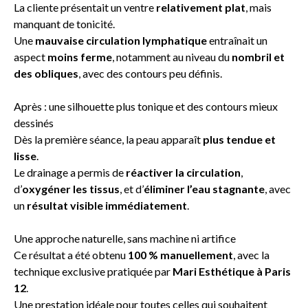
La cliente présentait un ventre
relativement plat
, mais
manquant de tonicité.
Une
mauvaise circulation lymphatique
entraînait un
aspect
moins ferme
, notamment au niveau du
nombril et
des obliques
, avec des contours peu définis.
Après : une silhouette plus tonique et des contours mieux
dessinés
Dès la première séance, la peau apparaît
plus tendue et
lisse
.
Le drainage a permis de
réactiver la circulation
,
d’
oxygéner les tissus
, et d’
éliminer l’eau stagnante
, avec
un
résultat visible immédiatement
.
Une approche naturelle, sans machine ni artifice
Ce résultat a été obtenu
100 % manuellement
, avec la
technique exclusive pratiquée par
Mari Esthétique à Paris
12
.
Une prestation idéale pour toutes celles qui souhaitent